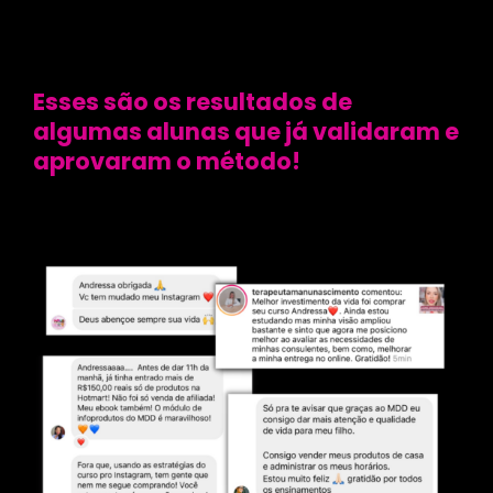
Esses são os resultados de
algumas alunas que já validaram e
aprovaram o método!