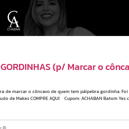
ORDINHAS (p/ Marcar o cônca
hora de marcar o côncavo de quem tem pálpebra gordinha. Foi
ja Tudo de Makes COMPRE AQUI Cupom: ACHABAN Batom Yes c
s ©