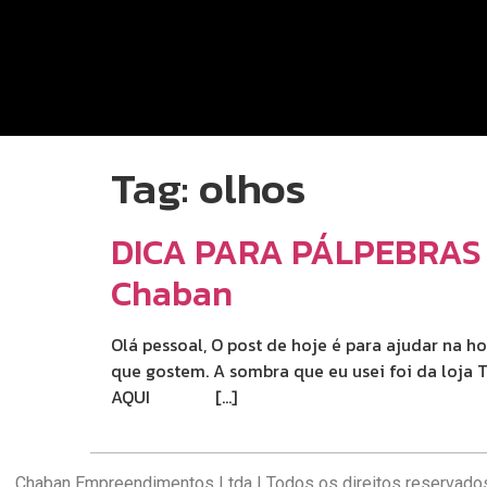
Tag:
olhos
DICA PARA PÁLPEBRAS G
Chaban
Olá pessoal, O post de hoje é para ajudar na 
que gostem. A sombra que eu usei foi da lo
AQUI […]
Chaban Empreendimentos Ltda | Todos os direitos reservado