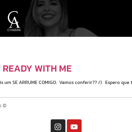
T READY WITH ME
ais um SE ARRUME COMIGO. Vamos conferir?? /) Espero que t
s ©