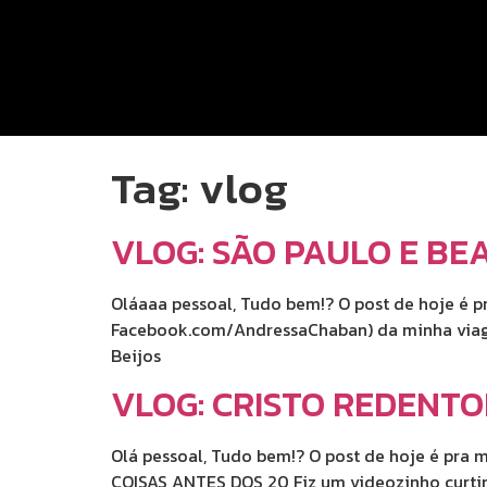
Tag:
vlog
VLOG: SÃO PAULO E BEA
Oláaaa pessoal, Tudo bem!? O post de hoje é 
Facebook.com/AndressaChaban) da minha viage
Beijos
VLOG: CRISTO REDENTO
Olá pessoal, Tudo bem!? O post de hoje é pra
COISAS ANTES DOS 20 Fiz um videozinho curtin