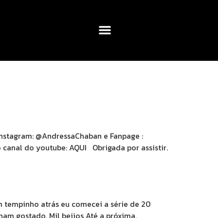
Instagram: @AndressaChaban e Fanpage :
anal do youtube: AQUI Obrigada por assistir.
m tempinho atrás eu comecei a série de 20
am gostado. Mil beijos Até a próxima.