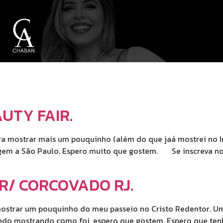
UTY FAIR.
pra mostrar mais um pouquinho (além do que jaá mostrei no 
m a São Paulo. Espero muito que gostem. Se inscreva no c
R/ CORCOVADO RJ.
 mostrar um pouquinho do meu passeio no Cristo Redentor. U
do mostrando como foi, espero que gostem. Espero que tenh