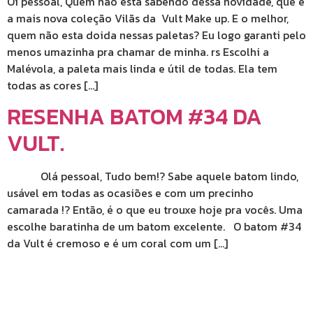
Oi pessoal, Quem não esta sabendo dessa novidade, que é
a mais nova coleção Vilãs da Vult Make up. E o melhor,
quem não esta doida nessas paletas? Eu logo garanti pelo
menos umazinha pra chamar de minha. rs Escolhi a
Malévola, a paleta mais linda e útil de todas. Ela tem
todas as cores […]
RESENHA BATOM #34 DA
VULT.
Olá pessoal, Tudo bem!? Sabe aquele batom lindo,
usável em todas as ocasiões e com um precinho
camarada !? Então, é o que eu trouxe hoje pra vocês. Uma
escolhe baratinha de um batom excelente. O batom #34
da Vult é cremoso e é um coral com um […]