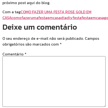
próximo post aqui do blog.
Com a tag
COMO FAZER UMA FESTA ROSE GOLD EM
CASA
comofazerumafestaemcasa
dia
diy
festa
festaemcasa
go
Deixe um comentário
O seu endereço de e-mail não será publicado.
Campos
obrigatórios são marcados com
*
Comentário
*