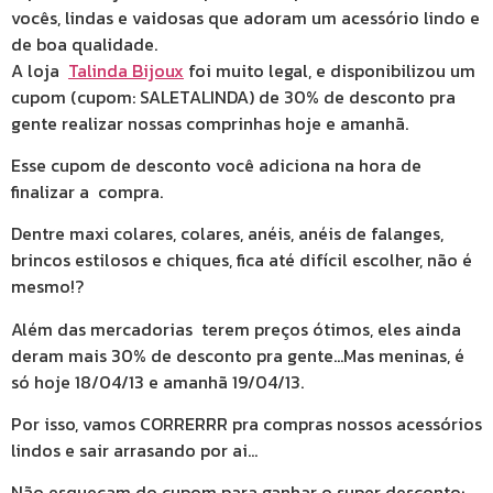
vocês, lindas e vaidosas que adoram um acessório lindo e
de boa qualidade.
A loja
Talinda Bijoux
foi muito legal, e disponibilizou um
cupom (cupom: SALETALINDA) de 30% de desconto pra
gente realizar nossas comprinhas hoje e amanhã.
Esse cupom de desconto você adiciona na hora de
finalizar a compra.
Dentre maxi colares, colares, anéis, anéis de falanges,
brincos estilosos e chiques, fica até difícil escolher, não é
mesmo!?
Além das mercadorias terem preços ótimos, eles ainda
deram mais 30% de desconto pra gente…Mas meninas, é
só hoje 18/04/13 e amanhã 19/04/13.
Por isso, vamos CORRERRR pra compras nossos acessórios
lindos e sair arrasando por ai…
Não esqueçam do cupom para ganhar o super desconto: