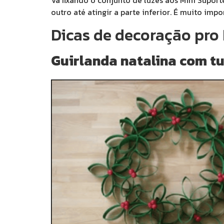
Vá fixando o conjunto de luzes aos Mini Supor
outro até atingir a parte inferior. É muito im
Dicas de decoração pro 
Guirlanda natalina com t