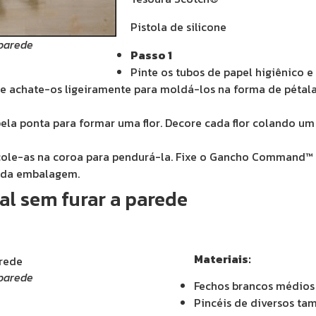
Pistola de silicone
 parede
Passo 1
Pinte os tubos de papel higiênico 
e achate-os ligeiramente para moldá-los na forma de pétala
s pela ponta para formar uma flor. Decore cada flor colando 
e cole-as na coroa para pendurá-la. Fixe o Gancho Command
s da embalagem.
al sem furar a parede
Materiais:
 parede
Fechos brancos médi
Pincéis de diversos ta