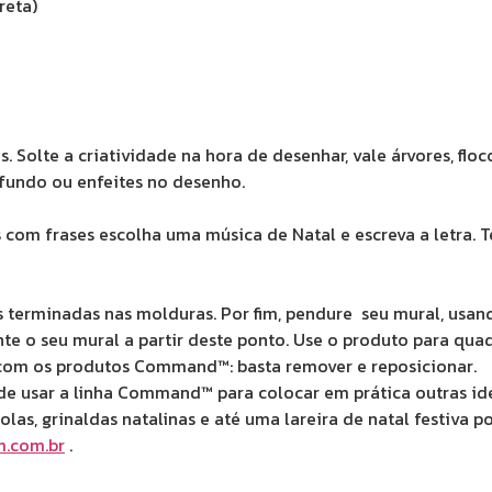
reta)
Solte a criatividade na hora de desenhar, vale árvores, floc
 fundo ou enfeites no desenho.
os com frases escolha uma música de Natal e escreva a letra.
ças terminadas nas molduras. Por fim, pendure seu mural, u
e o seu mural a partir deste ponto. Use o produto para qua
 com os produtos Command™: basta remover e reposicionar.
 usar a linha Command™ para colocar em prática outras ide
olas, grinaldas natalinas e até uma lareira de natal festiva 
.com.br
.