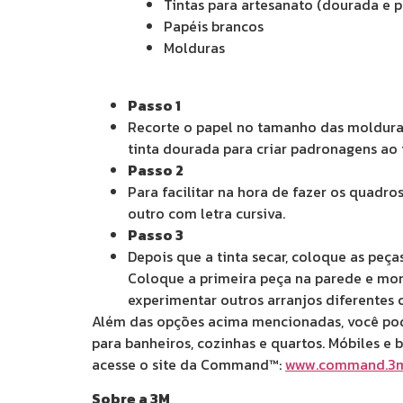
Tintas para artesanato (dourada e p
Papéis brancos
Molduras
Passo 1
Recorte o papel no tamanho das molduras. 
tinta dourada para criar padronagens ao
Passo 2
Para facilitar na hora de fazer os quadr
outro com letra cursiva.
Passo 3
Depois que a tinta secar, coloque as pe
Coloque a primeira peça na parede e mont
experimentar outros arranjos diferentes
Além das opções acima mencionadas, você pode
para banheiros, cozinhas e quartos. Móbiles e b
acesse o site da Command™:
www.command.3m
Sobre a 3M