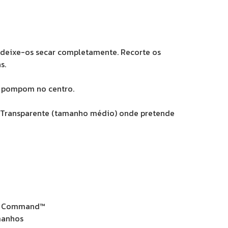
e deixe-os secar completamente. Recorte os
s.
um pompom no centro.
™ Transparente (tamanho médio) onde pretende
os Command™
manhos