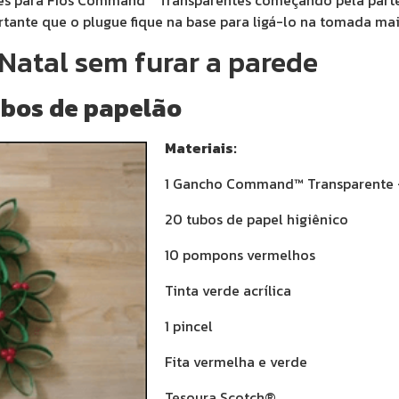
tes para Fios Command™ Transparentes começando pela parte s
portante que o plugue fique na base para ligá-lo na tomada ma
Natal sem furar a parede
ubos de papelão
Materiais:
1 Gancho Command™ Transparente
20 tubos de papel higiênico
10 pompons vermelhos
Tinta verde acrílica
1 pincel
Fita vermelha e verde
Tesoura Scotch®