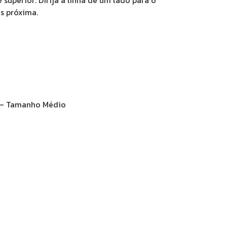
uperior. Dirija a linha de um lado para o
is próxima.
 – Tamanho Médio