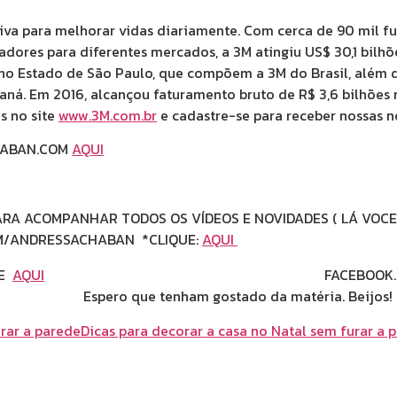
tiva para melhorar vidas diariamente. Com cerca de 90 mil f
dores para diferentes mercados, a 3M atingiu US$ 30,1 bilhõ
 no Estado de São Paulo, que compõem a 3M do Brasil, além 
aná. Em 2016, alcançou faturamento bruto de R$ 3,6 bilhões 
s no site
www.3M.com.br
e cadastre-se para receber nossas 
CHABAN.COM
AQUI
RA ACOMPANHAR TODOS OS VÍDEOS E NOVIDADES ( LÁ VOCE
COM/ANDRESSACHABAN *CLIQUE:
AQUI
UE
AQUI
FACEBOOK.COM/ANDRESSAC
da matéria. Beijos! Até o próximo
rar a parede
Dicas para decorar a casa no Natal sem furar a 