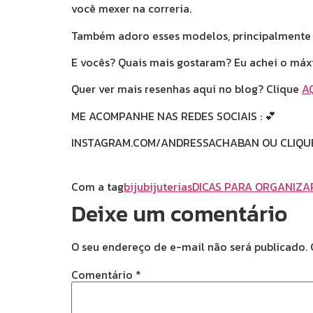
você mexer na correria.
Também adoro esses modelos, principalmente os
E vocês? Quais mais gostaram? Eu achei o má
Quer ver mais resenhas aqui no blog? Clique
A
ME ACOMPANHE NAS REDES SOCIAIS : 💕
INSTAGRAM.COM/ANDRESSACHABAN OU CLIQ
Espero que tenham go
Com a tag
biju
bijuterias
DICAS PARA ORGANIZAR
Deixe um comentário
O seu endereço de e-mail não será publicado.
Comentário
*