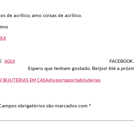
 de acrílico, amo coisas de acrílico.
ximo
QUI
UE
AQUI
FACEBOOK.COM/ANDRESSAC
stado. Beijos! Até a próxim
 BIJUTERIAS EM CASA
diy
porta
portabijuterias
Campos obrigatórios são marcados com
*