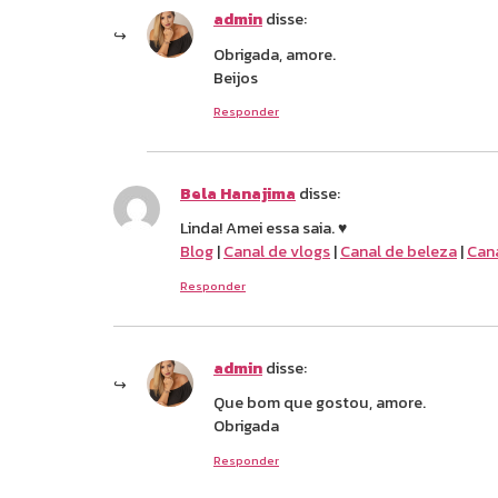
admin
disse:
Obrigada, amore.
Beijos
Responder
Bela Hanajima
disse:
Linda! Amei essa saia. ♥
Blog
|
Canal de vlogs
|
Canal de beleza
|
Cana
Responder
admin
disse:
Que bom que gostou, amore.
Obrigada
Responder