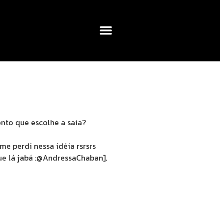
nto que escolhe a saia?
me perdi nessa idéia rsrsrs
ue lá
jabá
:@AndressaChaban].