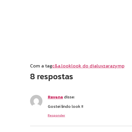
Com a tag
c&a.
look
look do dia
luv
zara
zymp
8 respostas
Ravena
disse:
Gostei lindo look !!
Responder