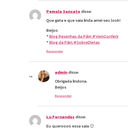
Pamela Sensato
disse:
Que gata e que saia linda amei seu look!
Beijos
*
Blog Resenhas da Pâm #VemConferir
*
Blog da Pâm #SobreDietas
Responder
admin
disse:
Obrigada lindona.
Beijos
Responder
Lu Fernandes
disse:
Eu queroooo essa saia 🙂