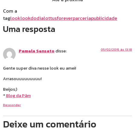
Com a
tag
look
lookdodia
lottusforever
parceria
publicidade
Uma resposta
05/02/2015 às 13:18
Pamela Sensato
disse:
Gente super diva nesse look eu amei!
Arrasouuuuuuuuu!
Beijos;)
*
Blog da Pâm
Responder
Deixe um comentário