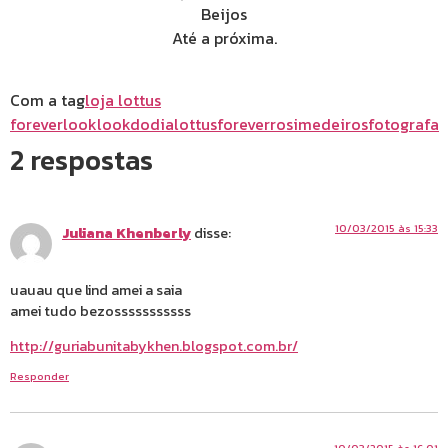
Beijos
Até a próxima.
Com a tag
loja lottus
forever
look
lookdodia
lottusforever
rosimedeirosfotografa
2 respostas
10/03/2015 às 15:33
Juliana Khenberly
disse:
uauau que lind amei a saia
amei tudo bezosssssssssss
http://guriabunitabykhen.blogspot.com.br/
Responder