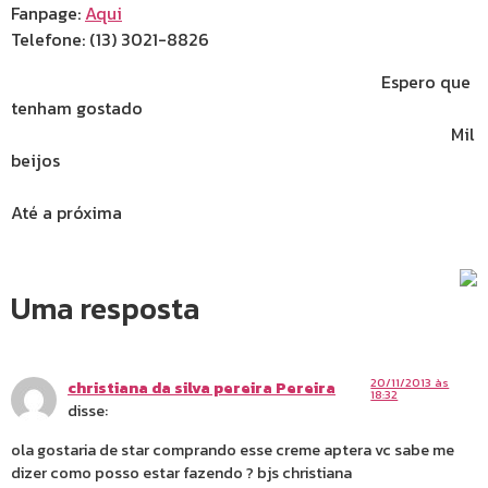
Fanpage:
Aqui
Telefone: (13) 3021-8826
Espero que
tenham gostado
Mil
beijos
Até a próxima
Uma resposta
20/11/2013 às
christiana da silva pereira Pereira
18:32
disse:
ola gostaria de star comprando esse creme aptera vc sabe me
dizer como posso estar fazendo ? bjs christiana