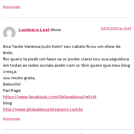
Responder
04/12/2013 às 15:34
Luzimara Leal
disse:
Boa Tarde Vanessa,tudo bem? seu cabelo ficou um show de
lindo.
flor quero te pedir um favor se vc poder claro! sou sua seguidora
em todas as redes sociais,assim com vc tbm quero que meu blog
cresça.
sou muito grata,
BeiooOs!
Fan Page
https://www.facebook.com/Girlsvaidosa?ref=hl
blog
http://www.girslvaidosa.blogspot.com.br
Responder