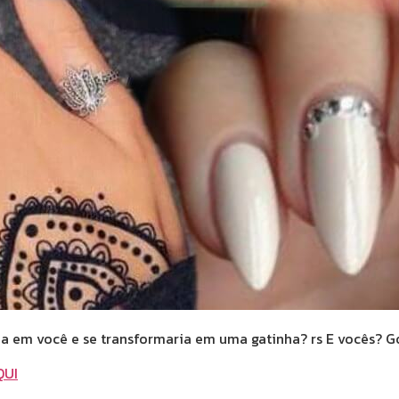
a em você e se transformaria em uma gatinha? rs E vocês? 
QUI