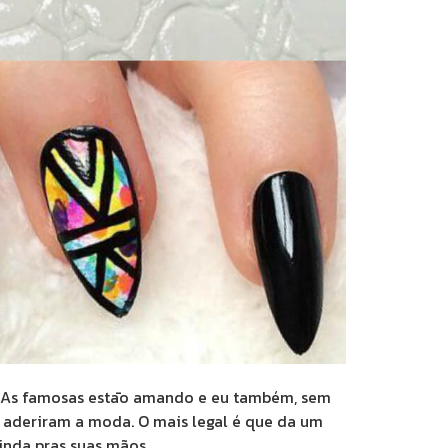
m. As famosas estāo amando e eu também, sem
já aderiram a moda. O mais legal é que da um
inda pras suas mãos.