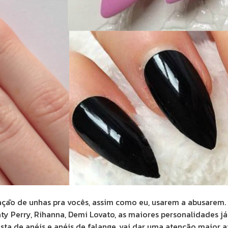
oraçāo de unhas pra vocês, assim como eu, usarem a abusare
Katy Perry, Rihanna, Demi Lovato, as maiores personalidades 
ta de anéis e anéis de falange, vai dar uma atenção maior a