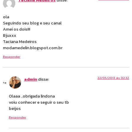
Taciana Medeiros
disse:
ola
Seguindo seu blog e seu canal
Amei os dois!!!
Bjuxxx
Taciana Medeiros
modamedelin.blogspot.com.br
Responder
22/05/2013 às 02:32
admin
disse:
Olaaa ..obrigada lindona
voiu conhecer e seguir o seu tb
beijos
Responder