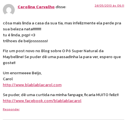
24/05/2013 às 06:11
Carolina Carvalho
disse:
côsa mais linda a casa da sua tia, mas infelizmente ela perde pra
sua beleza nata!!!!!!!!!!
tu é linda, pqp! <3
trilhoes de beijosssssss!
Fiz um post novo no Blog sobre O Pó Super Natural da
Maybelline! Se puder dê uma passadinha la para ver, espero que
goste!!
Um enormeeee Beijo,
Carol
http://www.blablablacarol.com
Se puder, dê uma curtida na minha fanpage, ficaria MUITO feliz!!
http://www.facebook.com/blablablacarol
Responder