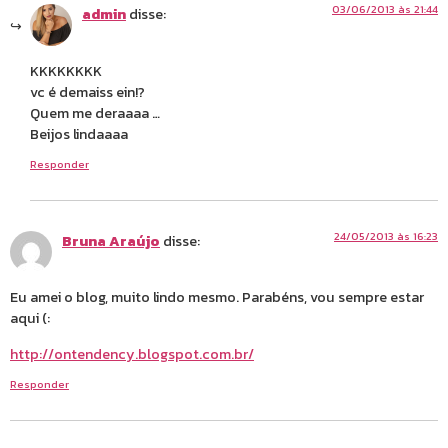
03/06/2013 às 21:44
admin
disse:
KKKKKKKK
vc é demaiss ein!?
Quem me deraaaa …
Beijos lindaaaa
Responder
24/05/2013 às 16:23
Bruna Araújo
disse:
Eu amei o blog, muito lindo mesmo. Parabéns, vou sempre estar
aqui (:
http://ontendency.blogspot.com.br/
Responder