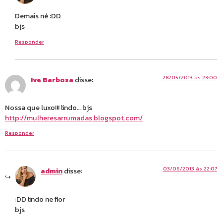
Demais né :DD
bjs
Responder
28/05/2013 às 23:00
Ive Barbosa
disse:
Nossa que luxo!!! lindo… bjs
http://mulheresarrumadas.blogspot.com/
Responder
03/06/2013 às 22:07
admin
disse:
:DD lindo ne flor
bjs