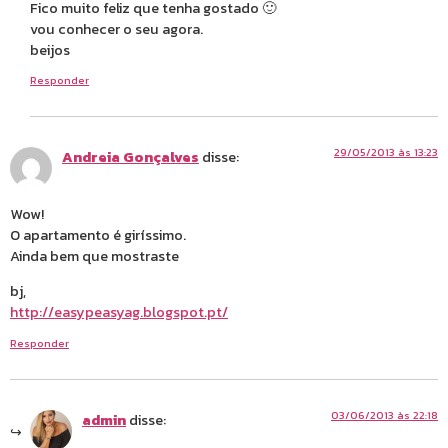
Fico muito feliz que tenha gostado 🙂
vou conhecer o seu agora.
beijos
Responder
29/05/2013 às 13:23
Andreia Gonçalves
disse:
Wow!
O apartamento é giríssimo.
Ainda bem que mostraste
bj,
http://easypeasyag.blogspot.pt/
Responder
03/06/2013 às 22:18
admin
disse: