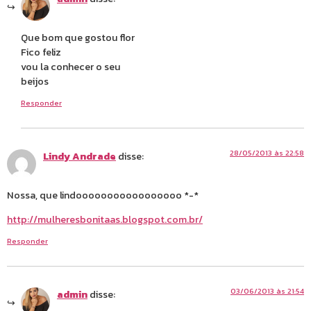
Que bom que gostou flor
Fico feliz
vou la conhecer o seu
beijos
Responder
28/05/2013 às 22:58
Lindy Andrade
disse:
Nossa, que lindooooooooooooooooo *-*
http://mulheresbonitaas.blogspot.com.br/
Responder
03/06/2013 às 21:54
admin
disse: