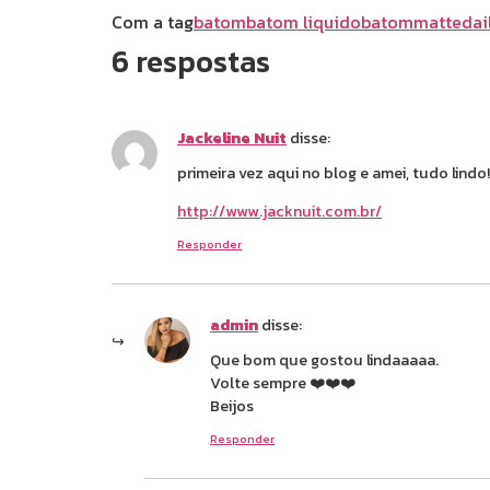
Com a tag
batom
batom liquido
batommatte
dai
6 respostas
Jackeline Nuit
disse:
primeira vez aqui no blog e amei, tudo lindo!
http://www.jacknuit.com.br/
Responder
admin
disse:
Que bom que gostou lindaaaaa.
Volte sempre ❤️❤️❤️
Beijos
Responder