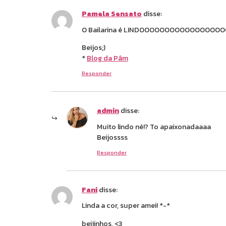
Pamela Sensato
disse:
O Bailarina é LINDOOOOOOOOOOOOOOOOOO 
Beijos;)
*
Blog da Pâm
Responder
admin
disse:
Muito lindo né!? To apaixonadaaaa
Beijossss
Responder
Fani
disse:
Linda a cor, super amei! *-*
beijinhos, <3